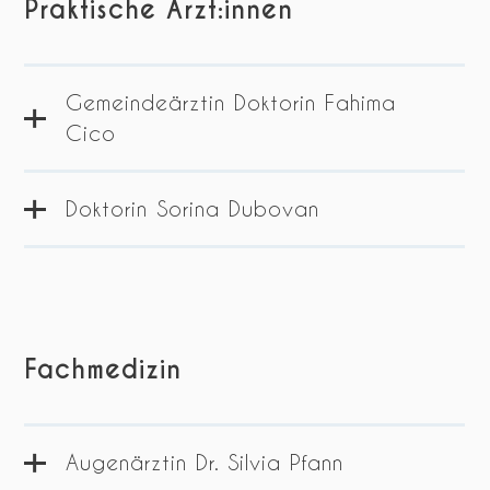
Praktische Ärzt:innen
Gemeindeärztin Doktorin Fahima
Cico
Doktorin Sorina Dubovan
Kontakt
Hauptplatz 1
2601 Sollenau
Kontakt
Telefon:
02628 426 30
Hauptplatz 2
Fachmedizin
2601 Sollenau
Telefon:
02628 472 75
ZUM ROUTENPLANER
Augenärztin Dr. Silvia Pfann