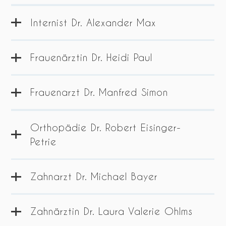
ZUM ROUTENPLANER
Internist Dr. Alexander Max
Kontakt
Hauptplatz 2
Frauenärztin Dr. Heidi Paul
2601 Sollenau
Kontakt
Telefon: 02628 42 424
Weidengasse 55
Frauenarzt Dr. Manfred Simon
2601 Sollenau
Kontakt
Telefon: 0660 470 12 80
Hauptplatz 2/Top 22
Orthopädie Dr. Robert Eisinger-
2601 Sollenau
Kontakt
Petrie
Telefon: 0650 77 86 077
Hauptplatz 1
2601 Sollenau
Zahnarzt Dr. Michael Bayer
Kontakt
Telefon: 02628 42 345
Hauptplatz 2/Top 9
Zahnärztin Dr. Laura Valerie Ohlms
2601 Sollenau
Kontakt